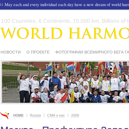
May each and every individual each day have a new dream of world ha
100 Countries, 6 Continents, 70,000 km, Billions of H
НОВОСТИ
О ПРОЕКТЕ
ФОТОГРАФИИ ВСЕМИРНОГО БЕГА Г
СМИ О НАС
ШКОЛЫ И ДЕТИ
МАТЕРИАЛЫ
ПИСЬМА ПОДД
HOME
Russia
СМИ о нас
2006