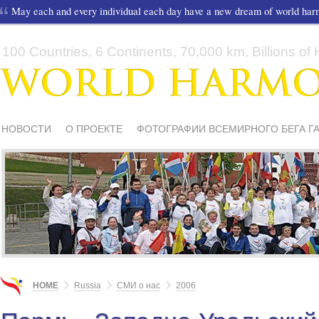
May each and every individual each day have a new dream of world ha
100 Countries, 6 Continents, 70,000 km, Billions of H
НОВОСТИ
О ПРОЕКТЕ
ФОТОГРАФИИ ВСЕМИРНОГО БЕГА Г
СМИ О НАС
ШКОЛЫ И ДЕТИ
МАТЕРИАЛЫ
ПИСЬМА ПОДД
HOME
Russia
СМИ о нас
2006