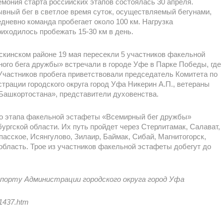
мония старта российских этапов состоялась 30 апреля.
вный бег в светлое время суток, осуществляемый бегунами,
дневно команда пробегает около 100 км. Нагрузка
иходилось пробежать 15-30 км в день.
скинском районе 19 мая пересекли 5 участников факельной
ного бега дружбы» встречали в городе Уфе в Парке Победы, где
 Участников пробега приветствовали председатель Комитета по
трации городского округа город Уфа Никерин А.П., ветераны
ашкортостана», представители духовенства.
ого этапа факельной эстафеты «Всемирный бег дружбы»
ургской области. Их путь пройдет через Стерлитамак, Салават,
пасское, Исянгулово, Зилаир, Баймак, Сибай, Магнитогорск,
бласть. Трое из участников факельной эстафеты добегут до
порту Администрации городского округа город Уфа
71437.htm