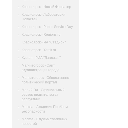
Красноярск - Новый Фарватер
Красноярск - Лаборатория
Новостей
Красноярск - Public Service Day
Красноярск - Regions.ru
Красноярск - ИА "Стадион"
Красноярск - Yarsk.ru
Курган - РИА "Дагестан"
Магнитогорск - Сайт
администрации города
Магнитогорск - Общественно-
политический портал
Марий Эл - Официальный
сервер правительства
республики
Москва - Академия Проблем
Безопасности
Москва - Служба столичных
новостей