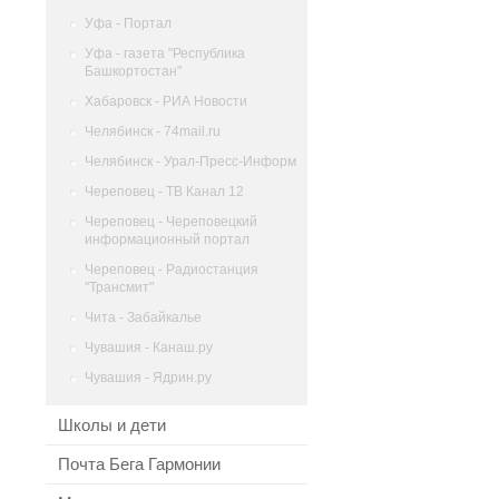
Уфа - Портал
Уфа - газета "Республика
Башкортостан"
Хабаровск - РИА Новости
Челябинск - 74mail.ru
Челябинск - Урал-Пресс-Информ
Череповец - ТВ Канал 12
Череповец - Череповецкий
информационный портал
Череповец - Радиостанция
"Трансмит"
Чита - Забайкалье
Чувашия - Канаш.ру
Чувашия - Ядрин.ру
Школы и дети
Почта Бега Гармонии