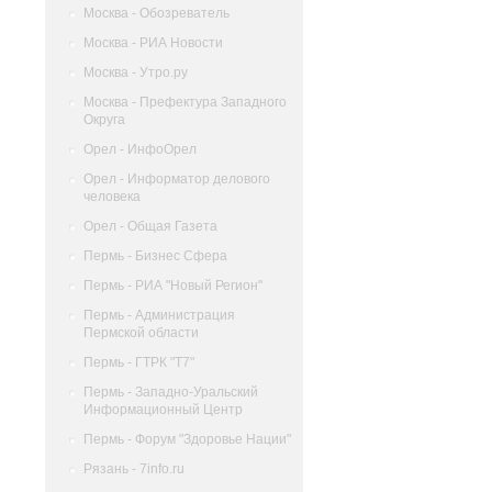
Москва - Обозреватель
Москва - РИА Новости
Москва - Утро.ру
Москва - Префектура Западного
Округа
Орел - ИнфоОрел
Орел - Информатор делового
человека
Орел - Общая Газета
Пермь - Бизнес Сфера
Пермь - РИА "Новый Регион"
Пермь - Администрация
Пермской области
Пермь - ГТРК "Т7"
Пермь - Западно-Уральский
Информационный Центр
Пермь - Форум "Здоровье Нации"
Рязань - 7info.ru