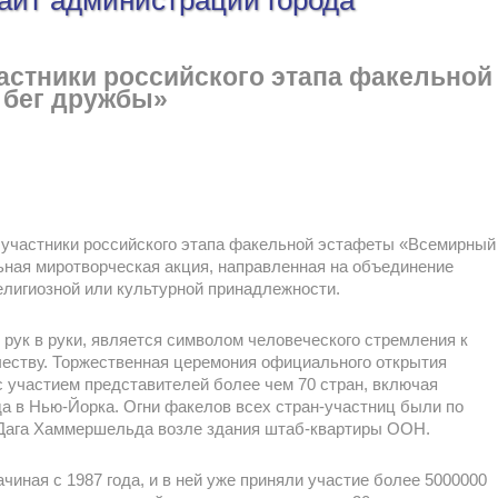
айт администрации города
астники российского этапа факельной
 бег дружбы»
и участники российского этапа факельной эстафеты «Всемирный
ьная миротворческая акция, направленная на объединение
елигиозной или культурной принадлежности.
 рук в руки, является символом человеческого стремления к
еству. Торжественная церемония официального открытия
участием представителей более чем 70 стран, включая
да в Нью-Йорка. Огни факелов всех стран-участниц были по
Дага Хаммершельда возле здания штаб-квартиры ООН.
ачиная с 1987 года, и в ней уже приняли участие более 5000000