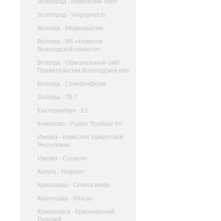
Волгоград - Кавказский Узел
Волгоград - Volgograd.ru
Вологда - Медиакратия
Вологда - ИА «Новости
Вологодской области»
Вологда - Официальный сайт
Правительства Вологодской обл.
Вологда - Северинформ
Вологда - ТВ-7
Екатеринбург - Е1
Кемерово - Радио "Кузбасс fm"
Ижевск - Известия Удмуртской
Республики
Ижевск - Сусанин
Калуга - Regnum
Краснодар - Спектр.инфо
Краснодар - Юга.ру
Красноярск - Красноярский
Рабочий