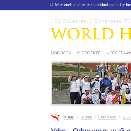
May each and every individual each day h
100 Countries, 6 Continents, 70,
НОВОСТИ
О ПРОЕКТЕ
ФОТОГРАФИ
СМИ О НАС
ШКОЛЫ И ДЕТИ
МАТЕ
HOME
Russia
СМИ о нас
2006