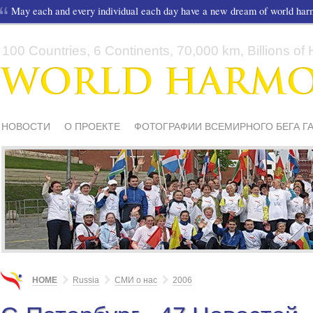
May each and every individual each day have a new dream of world ha
100 Countries, 6 Continents, 70,000 km, Billions of H
НОВОСТИ
О ПРОЕКТЕ
ФОТОГРАФИИ ВСЕМИРНОГО БЕГА Г
СМИ О НАС
ШКОЛЫ И ДЕТИ
МАТЕРИАЛЫ
ПИСЬМА ПОДД
HOME
Russia
СМИ о нас
2006