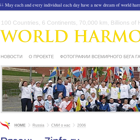
May each and every individual each day have a new dream of world ha
100 Countries, 6 Continents, 70,000 km, Billions of H
НОВОСТИ
О ПРОЕКТЕ
ФОТОГРАФИИ ВСЕМИРНОГО БЕГА Г
СМИ О НАС
ШКОЛЫ И ДЕТИ
МАТЕРИАЛЫ
ПИСЬМА ПОДД
HOME
Russia
СМИ о нас
2006